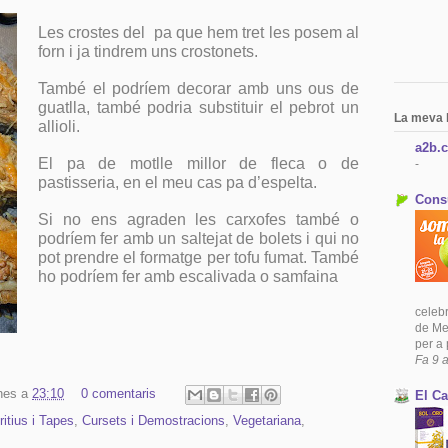
Les crostes del
pa que hem tret les posem al
forn i ja tindrem uns crostonets.
També el podríem decorar amb uns ous de
guatlla, també podria substituir el pebrot un
La meva l
allioli.
a2b.c
El pa de motlle millor de fleca o de
-
pastisseria, en el meu cas pa d’espelta.
Cons
Si no ens agraden les carxofes també o
podríem fer amb un saltejat de bolets i qui no
pot prendre el formatge per tofu fumat. També
ho podríem fer amb escalivada o samfaina
celeb
de Me
per a 
Fa 9 
nes
a
23:10
0 comentaris
El Ca
itius i Tapes
,
Cursets i Demostracions
,
Vegetariana
,