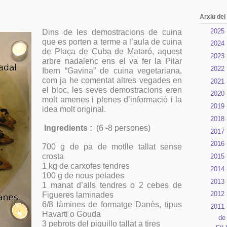
Arxiu del
►
2025
Dins de les demostracions de cuina
que es porten a terme a l’aula de cuina
►
2024
de Plaça de Cuba de Mataró, aquest
►
2023
arbre nadalenc ens el va fer la Pilar
►
2022
Ibern “Gavina” de cuina vegetariana,
com ja he comentat altres vegades en
►
2021
el bloc, les seves demostracions eren
►
2020
molt amenes i plenes d’informació i la
►
2019
idea molt original.
►
2018
Ingredients :
(6 -8 persones)
►
2017
►
2016
700 g de pa de motlle tallat sense
crosta
►
2015
1 kg de carxofes tendres
►
2014
100 g de nous pelades
►
2013
1 manat d’alls tendres o 2 cebes de
►
2012
Figueres laminades
6/8 làmines de formatge Danès, tipus
▼
2011
Havarti o Gouda
▼
de
3 pebrots del piquillo tallat a tires