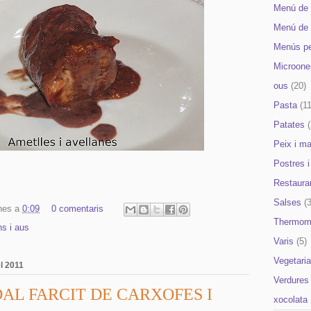
Menú de 
Menú de 
Menús pe
Microone
ous
(20)
Pasta
(11
Patates
Peix i ma
Postres i
Restaura
Salses
(
nes
a
0:09
0 comentaris
Thermom
ns i aus
Varis
(5)
Vegetari
l 2011
Verdures
AL FARCIT DE CARXOFES I
xocolata