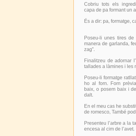
Cobriu tots els ingre
capa de pa formant un al
És a dir: pa, formatge, c
Poseu-li unes tires de 
manera de garlanda, feu
zag”.
Finalitzeu de adornar l
tallades a làmines i les 
Poseu-li formatge ratllat
ho al forn. Forn prèvia
baix, o posem baix i 
dalt.
En el meu cas he substit
de romesco, També podrí
Presenteu l’arbre a la 
encesa al cim de l’avet.