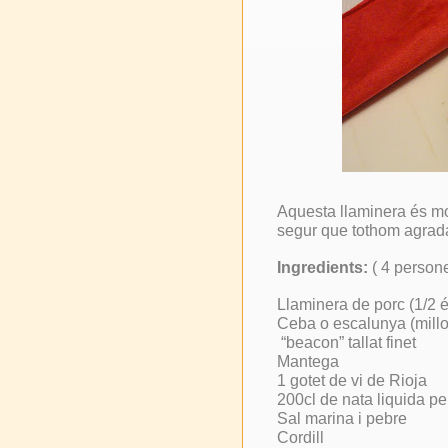
Aquesta llaminera és molt
segur que tothom agra
Ingredients:
( 4 person
Llaminera de porc (1/2 é
Ceba o escalunya (millo
“beacon” tallat finet
Mantega
1 gotet de vi de Rioja
200cl de nata liquida pe
Sal marina i pebre
Cordill