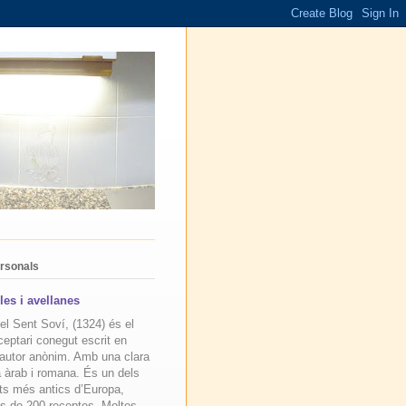
rsonals
les i avellanes
 del Sent Soví, (1324) és el
ceptari conegut escrit en
’autor anònim. Amb una clara
a àrab i romana. És un dels
ts més antics d’Europa,
s de 200 receptes. Moltes