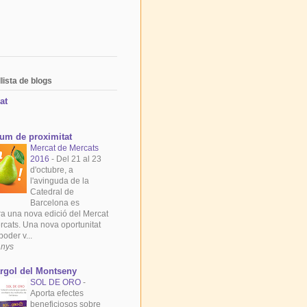
lista de blogs
at
um de proximitat
Mercat de Mercats
2016
-
Del 21 al 23
d'octubre, a
l'avinguda de la
Catedral de
Barcelona es
ra una nova edició del Mercat
rcats. Una nova oportunitat
poder v...
anys
rgol del Montseny
SOL DE ORO
-
Aporta efectes
beneficiosos sobre