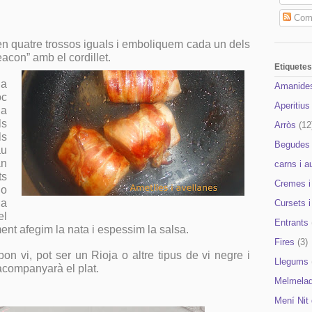
Come
 en quatre trossos iguals i emboliquem cada un dels
eacon” amb el cordillet.
Etiquetes
a
Amanide
oc
Aperitius
a
ls
Arròs
(12
ls
Begudes
au
an
carns i a
ts
Cremes i
o
la
Cursets 
el
Entrants
ent afegim la nata i espessim la salsa.
Fires
(3)
 bon vi, pot ser un Rioja o altre tipus de vi negre i
Llegums
acompanyarà el plat.
Melmela
Mení Nit