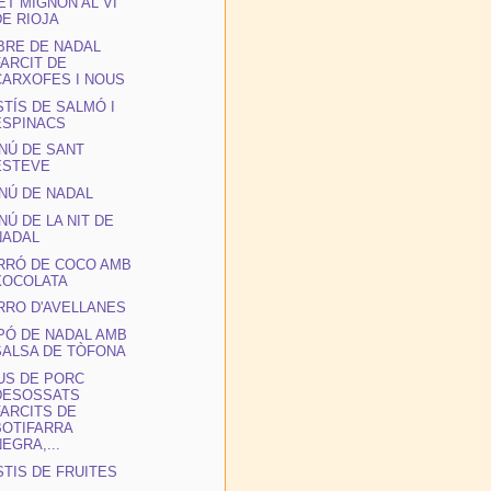
ET MIGNON AL VI
DE RIOJA
BRE DE NADAL
FARCIT DE
CARXOFES I NOUS
STÍS DE SALMÓ I
ESPINACS
NÚ DE SANT
ESTEVE
NÚ DE NADAL
NÚ DE LA NIT DE
NADAL
RRÓ DE COCO AMB
XOCOLATA
RRO D'AVELLANES
PÓ DE NADAL AMB
SALSA DE TÒFONA
US DE PORC
DESOSSATS
FARCITS DE
BOTIFARRA
NEGRA,...
STIS DE FRUITES