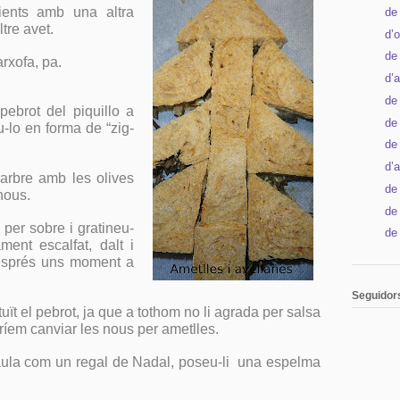
dients amb una altra
►
de
tre avet.
►
d’
►
de
arxofa, pa.
►
d’
►
de 
pebrot del piquillo a
►
de
-lo en forma de “zig-
►
de
►
d’a
’arbre amb les olives
►
de
nous.
►
de
 per sobre i gratineu-
►
de
ment escalfat, dalt i
després uns moment a
Seguidor
uït el pebrot, ja que a tothom no li agrada per salsa
em canviar les nous per ametlles.
taula com un regal de Nadal, poseu-li
una espelma