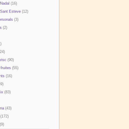
Nadal
(16)
Sant Esteve
(12)
rsonals
(3)
s
(2)
)
(24)
risc
(90)
 fruites
(55)
nts
(16)
39)
ix
(83)
ana
(43)
(172)
(9)