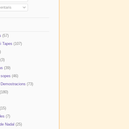
ntaris
s
(57)
 i Tapes
(107)
)
(3)
us
(39)
 sopes
(46)
i Demostracions
(73)
(180)
(15)
des
(7)
 de Nadal
(25)