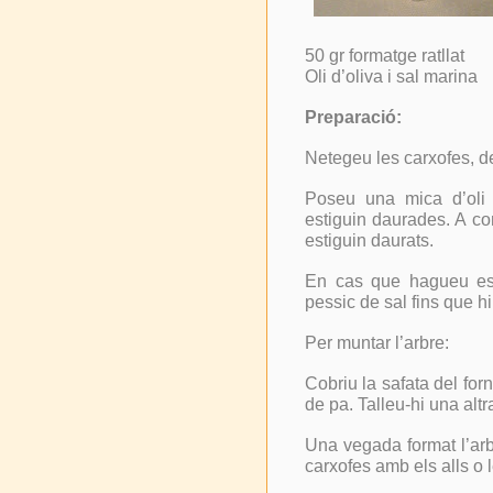
50 gr formatge ratllat
Oli d’oliva i sal marina
Preparació:
Netegeu les carxofes, dei
Poseu una mica d’oli 
estiguin daurades. A co
estiguin daurats.
En cas que hagueu esc
pessic de sal fins que hi
Per muntar l’arbre:
Cobriu la safata del for
de pa. Talleu-hi una alt
Una vegada format l’arb
carxofes amb els alls o 