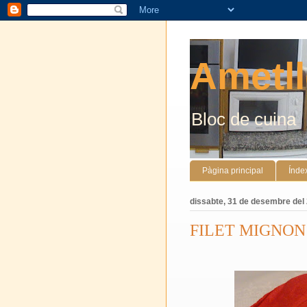
Ametll
Bloc de cuina
Pàgina principal
Índe
dissabte, 31 de desembre del
FILET MIGNON 