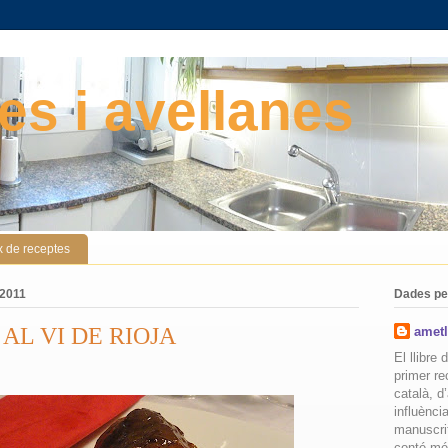
es i avellanes
x de receptes
 2011
Dades pe
AL VI DE RIOJA
ametl
El llibre
primer re
català, d
influènci
manuscri
conté mé