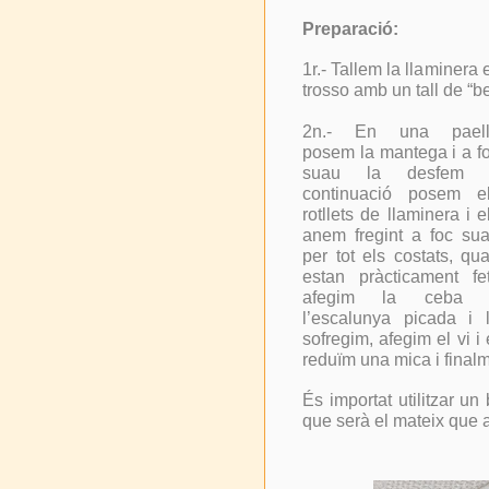
Preparació:
1r.- Tallem la llaminera
trosso amb un tall de “b
2n.- En una paell
posem la mantega i a f
suau la desfem 
continuació posem e
rotllets de llaminera i e
anem fregint a foc su
per tot els costats, qu
estan pràcticament fe
afegim la ceba 
l’escalunya picada i 
sofregim, afegim el vi i 
reduïm una mica i finalm
És importat utilitzar un
que serà el mateix que 