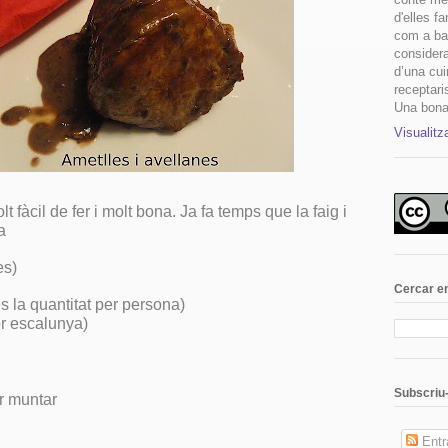
d'elles fa
com a ba
considera
d’una cui
receptari
Una bona
Visualitz
 fàcil de fer i molt bona. Ja fa temps que la faig i
da
es)
Cercar en
s la quantitat per persona)
r escalunya)
Subscriu-
r muntar
Entr