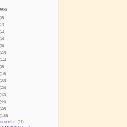
 blog
(9)
(7)
(1)
(5)
(6)
(20)
(11)
(9)
(19)
(30)
(26)
(42)
(44)
(29)
(138)
 desembre
(11)