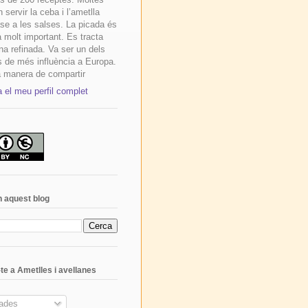
n servir la ceba i l’ametlla
se a les salses. La picada és
 molt important. Es tracta
na refinada. Va ser un dels
s de més influència a Europa.
 manera de compartir
a el meu perfil complet
 aquest blog
te a Ametlles i avellanes
ades