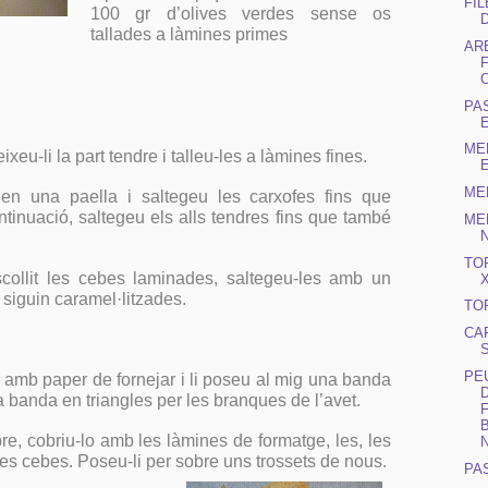
FIL
100 gr d’olives verdes sense os
tallades a làmines primes
AR
PA
ME
xeu-li la part tendre i talleu-les a làmines fines.
ME
en una paella i saltegeu les carxofes fins que
ntinuació, saltegeu els alls tendres fins que també
ME
TO
ollit les cebes laminades, saltegeu-les amb un
 siguin caramel·litzades.
TO
CA
PE
n amb paper de fornejar i li poseu al mig una banda
ra banda en triangles per les branques de l’avet.
re, cobriu-lo amb les làmines de formatge, les, les
les cebes. Poseu-li per sobre uns trossets de nous.
PA