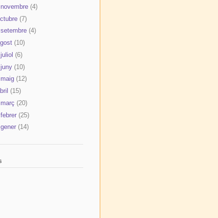
 novembre
(4)
octubre
(7)
 setembre
(4)
agost
(10)
juliol
(6)
 juny
(10)
 maig
(12)
bril
(15)
 març
(20)
 febrer
(25)
 gener
(14)
s