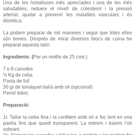
Una de les hortalisses més apreciades i una de les més
saludables, redueix el nivell de colesterol i la pressió
arterial, ajudar a prevenir les malalties vasculars i és
diürètica.
La podem preparar de mil maneres i segur que totes elles
són bones. Després de mirar diversos blocs de cuina he
preparat aquesta tatin.
Ingredients: (
Per un motlle de 25 cms.)
7 o 8 carxofes
½ Kg de ceba
Pasta de full
30 gr de tomàquet italià amb oli (opcional)
Pernil ibèric
Preparació:
1r. Tallar la ceba fina i la confitem amb oli a foc lent en una
paella fins que quedi transparent. La retirem i traiem l’oli
sobrant.