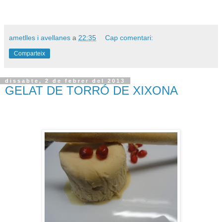
ametlles i avellanes
a
22:35
Cap comentari:
Comparteix
dissabte, 2 de febrer del 2013
GELAT DE TORRÓ DE XIXONA