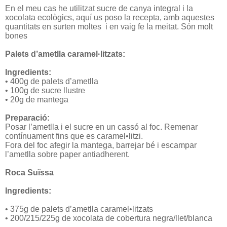
En el meu cas he utilitzat sucre de canya integral i la
xocolata ecològics, aquí us poso la recepta, amb aquestes
quantitats en surten moltes
i en vaig fe la meitat. Són molt
bones
Palets d’ametlla caramel·litzats:
Ingredients:
• 400g de palets d’ametlla
• 100g de sucre llustre
• 20g de mantega
Preparació:
Posar l’ametlla i el sucre en un cassó al foc. Remenar
contínuament fins que es caramel•litzi.
Fora del foc afegir la mantega, barrejar bé i escampar
l’ametlla sobre paper antiadherent.
Roca Suïssa
Ingredients:
• 375g de palets d’ametlla caramel•litzats
• 200/215/225g de xocolata de cobertura negra/llet/blanca