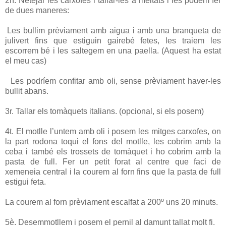
2n. Netejar les carxofes i tallar-les a meitats i les podem fer
de dues maneres:
a
Les bullim prèviament amb aigua i amb una branqueta de
julivert fins que estiguin gairebé fetes, les traiem les
escorrem bé i les saltegem en una paella. (Aquest ha estat
el meu cas)
b
Les podríem confitar amb oli, sense prèviament haver-les
bullit abans.
3r. Tallar els tomàquets italians. (opcional, si els posem)
4t. El motlle l’untem amb oli i posem les mitges carxofes, on
la part rodona toqui el fons del motlle, les cobrim amb la
ceba i també els trossets de tomàquet i ho cobrim amb la
pasta de full. Fer un petit forat al centre que faci de
xemeneia central i la courem al forn fins que la pasta de full
estigui feta.
La courem al forn prèviament escalfat a 200º uns 20 minuts.
5è. Desemmotllem i posem el pernil al damunt tallat molt fi.