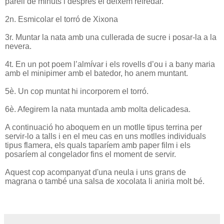
parell de minuts i després el deixem refredar.
2n. Esmicolar el torró de Xixona
3r. Muntar la nata amb una cullerada de sucre i posar-la a la
nevera.
4t. En un pot poem l’almívar i els rovells d’ou i a bany maria
amb el minipimer amb el batedor, ho anem muntant.
5è. Un cop muntat hi incorporem el torró.
6è. Afegirem la nata muntada amb molta delicadesa.
A continuació ho aboquem en un motlle tipus terrina per
servir-lo a talls i en el meu cas en uns motlles individuals
tipus flamera, els quals taparíem amb paper film i els
posaríem al congelador fins el moment de servir.
Aquest cop acompanyat d'una neula i uns grans de
magrana o també una salsa de xocolata li aniria molt bé.