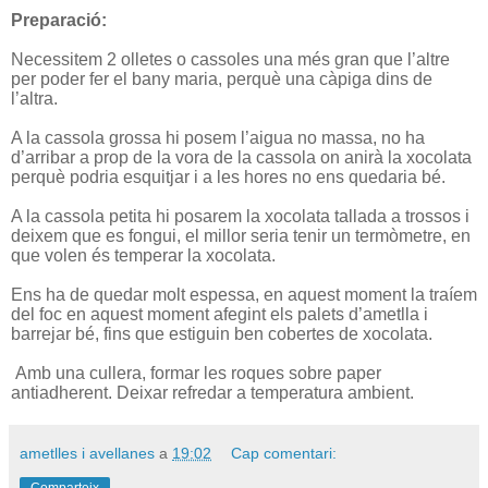
Preparació:
Necessitem 2 olletes o cassoles una més gran que l’altre
per poder fer el bany maria, perquè una càpiga dins de
l’altra.
A la cassola grossa hi posem l’aigua no massa, no ha
d’arribar a prop de la vora de la cassola on anirà la xocolata
perquè podria esquitjar i a les hores no ens quedaria bé.
A la cassola petita hi posarem la xocolata tallada a trossos i
deixem que es fongui, el millor seria tenir un termòmetre, en
que volen és temperar la xocolata.
Ens ha de quedar molt espessa, en aquest moment la traíem
del foc en aquest moment afegint els palets d’ametlla i
barrejar bé, fins que estiguin ben cobertes de xocolata.
Amb una cullera, formar les roques sobre paper
antiadherent. Deixar refredar a temperatura ambient.
ametlles i avellanes
a
19:02
Cap comentari:
Comparteix