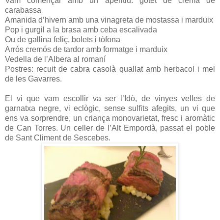
Vam començar amb un aperitiu: gotet de crema de
carabassa
Amanida d’hivern amb una vinagreta de mostassa i marduix
Pop i gurgil a la brasa amb ceba escalivada
Ou de gallina feliç, bolets i tòfona
Arròs cremós de tardor amb formatge i marduix
Vedella de l’Albera al romaní
Postres: recuit de cabra casolà quallat amb herbacol i mel
de les Gavarres.
El vi que vam escollir va ser l’Idò, de vinyes velles de
garnatxa negre, vi eclògic, sense sulfits afegits, un vi que
ens va sorprendre, un criança monovarietat, fresc i aromàtic
de Can Torres. Un celler de l’Alt Empordà, passat el poble
de Sant Climent de Sescebes.