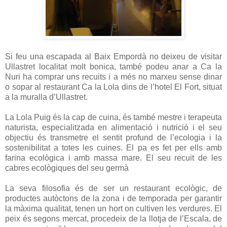
Si feu una escapada al Baix Empordà no deixeu de visitar
Ullastret localitat molt bonica, també podeu anar a Ca la
Nuri ha comprar uns recuits i a més no marxeu sense dinar
o sopar al restaurant Ca la Lola dins de l’hotel El Fort, situat
a la muralla d’Ullastret.
La Lola Puig és la cap de cuina, és també mestre i terapeuta
naturista, especialitzada en alimentació i nutrició i el seu
objectiu és transmetre el sentit profund de l’ecologia i la
sostenibilitat a totes les cuines. El pa es fet per ells amb
farina ecològica i amb massa mare. El seu recuit de les
cabres ecològiques del seu germà
La seva filosofia és de ser un restaurant ecològic, de
productes autòctons de la zona i de temporada per garantir
la màxima qualitat, tenen un hort on cultiven les verdures. El
peix és segons mercat, procedeix de la llotja de l’Escala, de