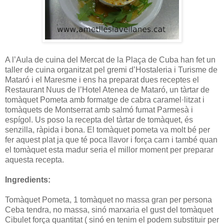
A l’Aula de cuina del Mercat de la Plaça de Cuba han fet un
taller de cuina organitzat pel gremi d’Hostaleria i Turisme de
Mataró i el Maresme i ens ha preparat dues receptes el
Restaurant Nuus de l’Hotel Atenea de Mataró, un tàrtar de
tomàquet Pometa amb formatge de cabra caramel·litzat i
tomàquets de Montserrat amb salmó fumat Parmesà i
espígol. Us poso la recepta del tàrtar de tomàquet, és
senzilla, ràpida i bona. El tomàquet pometa va molt bé per
fer aquest plat ja que té poca llavor i força carn i també quan
el tomàquet esta madur seria el millor moment per preparar
aquesta recepta.
Ingredients:
Tomàquet Pometa, 1 tomàquet no massa gran per persona
Ceba tendra, no massa, sinó marxaria el gust del tomàquet
Cibulet força quantitat ( sinó en tenim el podem substituir per