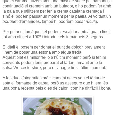
que el caramel·litzem amb una mica de sucre pel damunt i a
continuació el cremem amb un bufador, o ho podem fer amb
la pala que utilitzem per fer la crema catalana cremada i
sinó el podem passar un moment per la paella. Al voltant un
bouque
t d’amanides, també hi podríem posar
rúcula.
Per pelar el tomàquet el podem escaldar amb aigua o fins i
tot amb oli net a 190º i introduir els tomàquets 3 segons.
El dàtil el posem per donar el punt de dolçor, prèviament
l’hem de posar una estona amb aigua freda.
Aquest plat es millor fer-lo a l’últim moment, però si tenim
convidats podem tenir preparat el tàrtar i amanit amb la
salsa Worcestershire, però el vinagre fins l’últim moment.
A les dues fotografies pràcticament no es veu el tàrtar de
sota el formatge de cabra, però us asseguro que hi era, és
una bona recepta pels dies de calor i com he dit fàcil i bona.