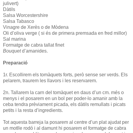
julivert)
Dàtils
Salsa Worcestershire
Salsa Tabasco
Vinagre de Xerès o de Mòdena
Oli d’oliva verge ( si és de primera premsada en fred millor)
Sal marina
Formatge de cabra tallat finet
Bouquet
d’amanides.
Preparació
1r. Escollirem els tomàquets forts, però sense ser verds. Els
pelarem, traurem les llavors i les reservarem.
2n. Tallarem la carn del tomàquet en daus d’un cm. més o
menys i el posarem en un bol per poder-lo amanir amb la
ceba tendra prèviament picada, els dàtils remullats i picats
petits i la resta d’ingredients.
Tot aquesta barreja la posarem al centre d’un plat ajudat per
un motlle rodó i al damunt hi posarem el formatge de cabra