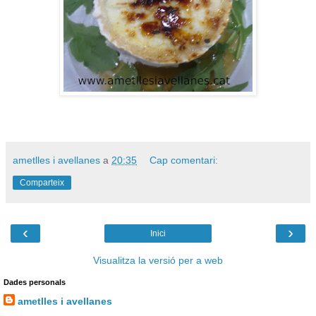
ametlles i avellanes
a
20:35
Cap comentari:
Comparteix
‹
›
Inici
Visualitza la versió per a web
Dades personals
ametlles i avellanes