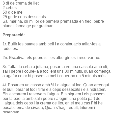
3 dl de crema de llet
2 cebes
50 g de mel
25 gr de ceps dessecats
Sal marina, oli millor de primera premsada en fred, pebre
blanc i formatge per gratinar
Preparació:
1r. Bullir les patates amb pell i a continuació tallar-les a
rodelles.
2n. Escalivar els pebrots i les albergínies i reservar-ho.
3r. Tallar la ceba a juliana, posar-la en una cassola amb oli,
sal i pebre i coure-la a foc lent uns 30 minuts, quan comença
a agafar color hi posem la mel i couer-ho un 5 minuts més.
4t. Posar en un cassó amb ½ l d’aigua al foc. Quan arrenqui
el bull, parar el foc i tirar els ceps dessecats i els hidratem.
Els escorrem i reservem l’aigua. Els piquem i els passem
per la paella amb sal i pebre i afegim una petita part de
l’aigua dels ceps i la crema de llet, en el meu cas l’ hi he
posat crema de civada, Quan s’hagi reduït, triturem i
reservem.