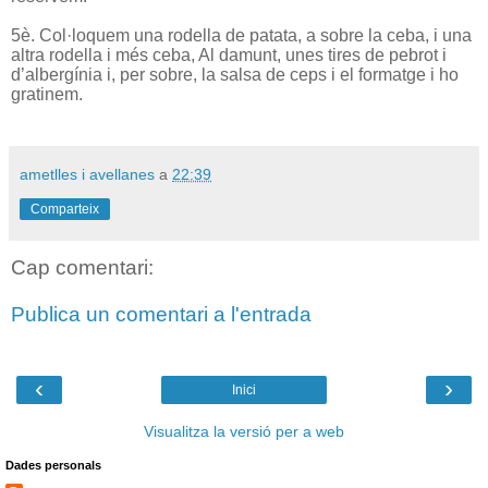
5è. Col·loquem una rodella de patata, a sobre la ceba, i una
altra rodella i més ceba, Al damunt, unes tires de pebrot i
d’albergínia i, per sobre, la salsa de ceps i el formatge i ho
gratinem.
ametlles i avellanes
a
22:39
Comparteix
Cap comentari:
Publica un comentari a l'entrada
‹
›
Inici
Visualitza la versió per a web
Dades personals