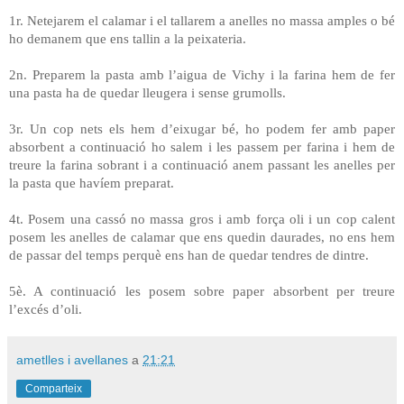
1r. Netejarem el calamar i el tallarem a anelles no massa amples o bé
ho demanem que ens tallin a la peixateria.
2n. Preparem la pasta amb l’aigua de Vichy i la farina hem de fer
una pasta ha
de quedar lleugera i sense grumolls.
3r. Un cop nets els hem d’eixugar bé, ho podem fer amb paper
absorbent a continuació ho salem i les passem per farina i hem de
treure la farina sobrant i a continuació anem passant les anelles per
la pasta que havíem preparat.
4t. Posem una cassó no massa gros i amb força oli i un cop calent
posem les anelles de calamar que ens quedin daurades, no ens hem
de passar del temps perquè ens han de quedar tendres de dintre.
5è. A continuació les posem sobre paper absorbent per treure
l’excés d’oli.
ametlles i avellanes
a
21:21
Comparteix