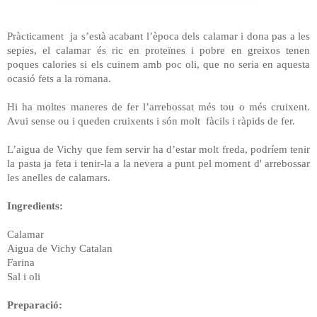
Pràcticament
ja s’està acabant l’època dels calamar i dona pas a les
sepies, el calamar és ric en proteïnes i pobre en greixos tenen
poques calories si els cuinem amb poc oli, que no seria en aquesta
ocasió fets a la romana.
Hi ha moltes maneres de fer l’arrebossat més tou o més cruixent.
Avui sense ou i queden cruixents i són molt fàcils i ràpids de fer.
L’aigua de Vichy que fem servir ha d’estar molt freda, podríem tenir
la pasta ja feta i tenir-la a la nevera a punt pel moment d' arrebossar
les anelles de calamars.
Ingredients:
Calamar
Aigua de Vichy Catalan
Farina
Sal i oli
Preparació: