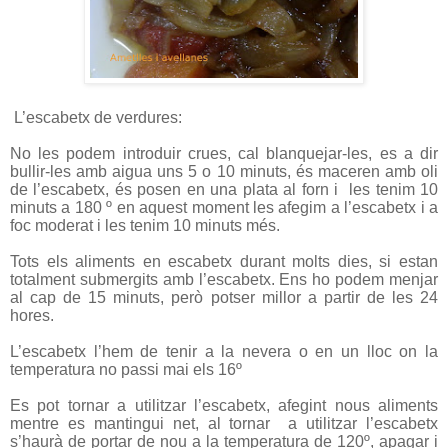
L’escabetx de verdures:
No les podem introduir crues, cal blanquejar-les, es a dir
bullir-les amb aigua uns 5 o 10 minuts, és maceren amb oli
de l’escabetx, és posen en una plata al forn i
les tenim 10
minuts a 180 º en aquest moment les afegim a l’escabetx i a
foc moderat i les tenim 10 minuts més.
Tots els aliments en escabetx durant molts dies, si estan
totalment submergits amb l’escabetx. Ens ho podem menjar
al cap de 15 minuts, però potser millor a partir de les 24
hores.
L’escabetx l’hem de tenir a la nevera o en un lloc on la
temperatura no passi mai els 16º
Es pot tornar a utilitzar l’escabetx, afegint nous aliments
mentre es mantingui net, al tornar
a utilitzar l’escabetx
s’haurà de portar de nou a la temperatura de 120º, apagar i