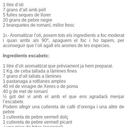
1 litre d’oli
7 grans d’all amb pell
5 fulles seques de llorer
20 grans de pebre negre
2 branquetes de romaní, millor fresc
1r.- Aromatitzar l’oli, posem tots els ingredients a foc moderat
i quan arribi als 90º, apaguem el foc i ho tapem, per
aconseguir que l’oli agafi els aromes de les especies.
Ingredients escabetx:
1 litre d’oli aromatitzat que prèviament ja hem preparat.
1 Kg. de ceba tallada a làmines fines
7 grans d’all tallats a làmines
1 pastanaga a rotllanes amples
40 ml de vinagre de Xeres o de poma
40 g de mel de romaní
½ got del vi amb el amb el que ens agradarà menjar
l’escabetx
Podem afegir una cullereta de cafè d’orenga i una altre de
pebre
1 cullereta de pebre vermell dolç
1 cullereta de pebre vermell picant