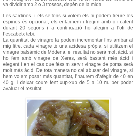
va dividir amb 2 o 3 trossos, depèn de la mida
Les sardines
i els seitons si volem els hi podem treure les
espines és opcional, els enfarinem i fregim amb oli calent
durant 20 segons i a continuació ho afegim a l’oli de
l’escabetx tebi.
La quantitat de vinagre la podem incrementar fins arribar al
mig litre, cada vinagre té una acidesa pròpia, si utilitzem el
vinagre balsàmic de Mòdena, el resultat no serà molt àcid, si
ho fem amb vinagre de Xeres, serà bastant més àcid i
elegant i en el cas que féssim servir vinagre de poma serà
molt més àcid. De tota manera no cal abusar del vinagre, si
hem volem posar més quantitat, l’haurem d’afegir de 40 en
40 g. i deixar coure fent xup-xup de 5 a 10 m. per poder
avaluar el resultat.