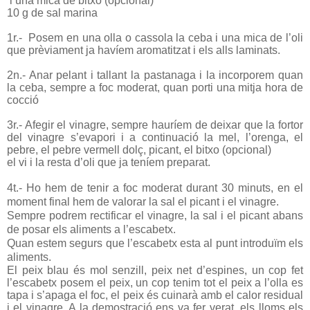
i una mica de bitxo (opcional)
10 g de sal marina
1r.-
Posem en una olla o cassola la ceba i una mica de l’oli
que prèviament ja havíem aromatitzat i els alls laminats.
2n.- Anar pelant i tallant la pastanaga i la incorporem quan
la ceba, sempre a foc moderat, quan porti una mitja hora de
cocció
3r.- Afegir el vinagre, sempre hauríem de deixar que la fortor
del vinagre s’evapori i a continuació la mel, l’orenga, el
pebre, el pebre vermell dolç, picant, el bitxo (opcional)
el vi i la resta d’oli que ja teníem preparat.
4t.- Ho hem de tenir a foc moderat durant 30 minuts, en el
moment final hem de valorar la sal el picant i el vinagre.
Sempre podrem rectificar el vinagre, la sal i el picant abans
de posar els aliments a l’escabetx.
Quan estem segurs que l’escabetx esta al punt introduïm els
aliments.
El peix blau és mol senzill, peix net d’espines, un cop fet
l’escabetx posem el peix, un cop tenim tot el peix a l’olla es
tapa i s’apaga el foc, el peix és cuinarà amb el calor residual
i el vinagre. A la demostració ens va fer verat, els lloms els