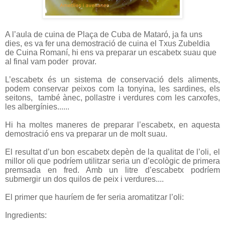
A l’aula de cuina de Plaça de Cuba de Mataró, ja fa uns
dies, es va fer una demostració de cuina el Txus Zubeldia
de Cuina Romaní, hi ens va preparar un escabetx suau que
al final vam poder
provar.
L’escabetx és un sistema de conservació dels aliments,
podem conservar peixos com la tonyina, les sardines, els
seitons,
també ànec, pollastre i verdures com les carxofes,
les albergínies......
Hi ha moltes maneres de preparar l’escabetx, en aquesta
demostració ens va preparar un de molt suau.
El resultat d’un bon escabetx depèn de la qualitat de l’oli, el
millor oli que podríem utilitzar seria un d’ecològic de primera
premsada en fred. Amb un litre d’escabetx podríem
submergir un dos quilos de peix i verdures....
El primer que hauríem de fer seria aromatitzar l’oli:
Ingredients: