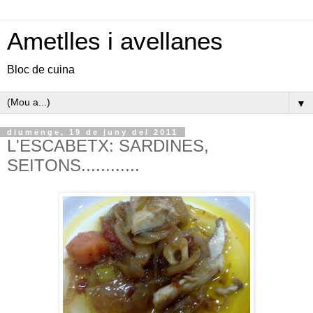
Ametlles i avellanes
Bloc de cuina
▼
diumenge, 19 de juny del 2011
L'ESCABETX: SARDINES,
SEITONS............