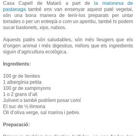
Casa Capell de Mataró a part de
la maionesa de
pastanaga
també ens van ensenyar aquest paté vegetal,
són una bona manera de tenir-los preparats per untar
torrades o per un entrepà o com un aperitiu, també hi podem
sucar bastonets, xips, natxos.
Aquests patés són saludables, són més lleugers que els
d’origen animal i més digestius, millors que els ingredients
siguin d’agricultura ecològica.
Ingredients:
100 gr de llenties
1 albergínia petita
100 gr de xampinyons
1 o 2 grans d’all
Julivert o també podríem posar comí
El suc de ½ llimona
Oli d’oliva verge, sal marina i pebre.
Preparació: