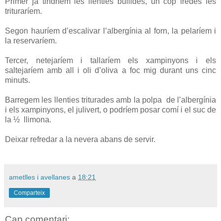
Primer ja tindríem les llenties bullides, un cop fredes les
trituraríem.
Segon hauríem d’escalivar l’albergínia al forn, la pelaríem i
la reservaríem.
Tercer, netejaríem i tallaríem els xampinyons i els
saltejaríem amb all i oli d’oliva a foc mig durant uns cinc
minuts.
Barregem les llenties triturades amb la polpa
de l’albergínia
i els xampinyons, el julivert, o podríem posar comí i el suc de
la ½
llimona.
Deixar refredar a la nevera abans de servir.
ametlles i avellanes
a
18:21
Comparteix
Cap comentari: