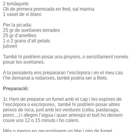
2 tomàquets
Oli de primera premsada en fred, sal marina
1 vaset de vi blanc
Per la picada:
25 gr de avellanes torrades
25 gr d’ametlles
1 o 2 grans d’all pelats
julivert
També hi podríem posar una pinyons, o senzillament només
posar les avellanes.
A la peixateria ens prepararan l’escórpora i en el meu cas
l’he demanat a rodanxes, també podria ser a filets.
Preparació:
1r. Hem de preparar un fumet amb el cap i les espines de
l’escórpora o escórpores,
també hi podríem posar altres
peixos de roca, junt amb les verdures (ceba, pastanaga,
porro....) i afegim l’aigua i quan arrenqui el bull ho deixem
coure uns 12 o 15 minuts i ho colem.
Més o menys en necessitarem un litre i mig de fumet.