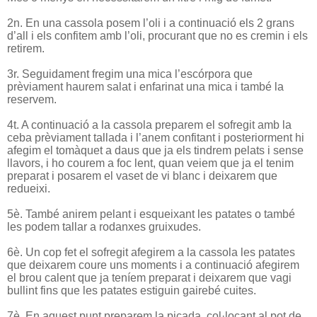
2n. En una cassola posem l’oli i a continuació els 2 grans
d’all i els confitem amb l’oli, procurant que no es cremin i els
retirem.
3r. Seguidament fregim una mica l’escórpora que
prèviament haurem salat i enfarinat una mica i també la
reservem.
4t. A continuació a la cassola preparem el sofregit amb la
ceba prèviament tallada i l’anem confitant i posteriorment hi
afegim el tomàquet a daus que ja els tindrem pelats i sense
llavors, i ho courem a foc lent, quan veiem que ja el tenim
preparat i posarem el vaset de vi blanc i deixarem que
redueixi.
5è. També anirem pelant i esqueixant les patates o també
les podem tallar a rodanxes gruixudes.
6è. Un cop fet el sofregit afegirem a la cassola les patates
que deixarem coure uns moments i a continuació afegirem
el brou calent que ja teníem preparat i deixarem que vagi
bullint fins que les patates estiguin gairebé cuites.
7è. En aquest punt preparem la picada, col·locant al pot de