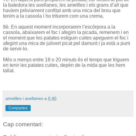
la batedora les avellanes, les ametlles i els grans d’all que
havíem prèviament confitat amb una mica del brou que
tenim a la cassola i ho triturem com una crema.
8è. En aquest moment incorporarem l’escórpora a la
cassola, abaixarem el foc i afegim la picada, remenem i en
el moment que les patates estiguin cuites apeguem el foc i
afegint una mica de julivert picat pel damunt i ja està a punt
de servir-lo.
Més o menys entre 18 o 20 minuts és el temps que triguem
en tenir les patates cuites, depèn de la mida que les hem
tallat.
ametlles i avellanes
a
0:40
Comparteix
Cap comentari: